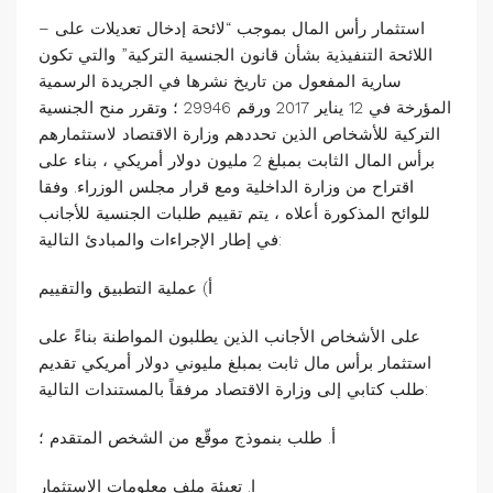
– استثمار رأس المال بموجب “لائحة إدخال تعديلات على
اللائحة التنفيذية بشأن قانون الجنسية التركية” والتي تكون
سارية المفعول من تاريخ نشرها في الجريدة الرسمية
المؤرخة في 12 يناير 2017 ورقم 29946 ؛ وتقرر منح الجنسية
التركية للأشخاص الذين تحددهم وزارة الاقتصاد لاستثمارهم
برأس المال الثابت بمبلغ 2 مليون دولار أمريكي ، بناء على
اقتراح من وزارة الداخلية ومع قرار مجلس الوزراء. وفقا
للوائح المذكورة أعلاه ، يتم تقييم طلبات الجنسية للأجانب
في إطار الإجراءات والمبادئ التالية:
أ) عملية التطبيق والتقييم
على الأشخاص الأجانب الذين يطلبون المواطنة بناءً على
استثمار برأس مال ثابت بمبلغ مليوني دولار أمريكي تقديم
طلب كتابي إلى وزارة الاقتصاد مرفقاً بالمستندات التالية:
أ. طلب بنموذج موقّع من الشخص المتقدم ؛
ا. تعبئة ملف معلومات الاستثمار