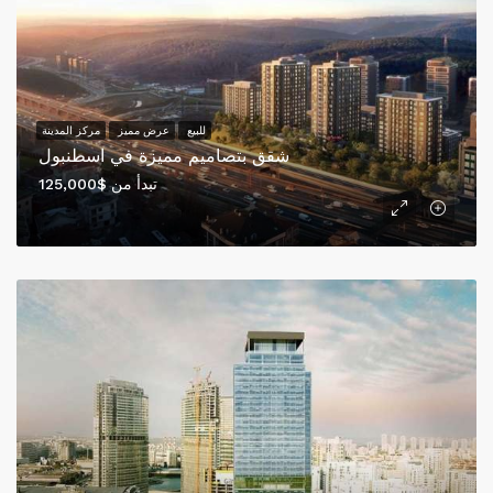
للبيع
عرض مميز
مركز المدينة
شقق بتصاميم مميزة في اسطنبول
تبدأ من
$125,000