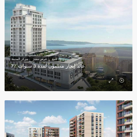
للبيع
عرض مميز
مركز المدينة
7٪ عائد إيجار مضمون لمدة 3 سنوات