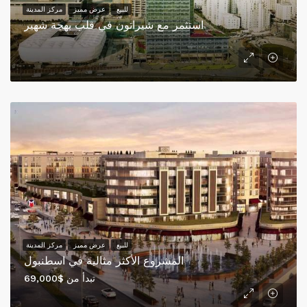
للبيع
عرض مميز
مركز المدينة
استثمر مع شيراتون في قلب بهجة شهير
للبيع
عرض مميز
مركز المدينة
المشروع الأكثر مثالية في اسطنبول
تبدأ من
$69,000