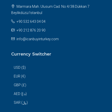
Marmara Mah. Ulusum Cad. No:4/38 Dükkan 7
Beylikdüzü/İstanbul
+90 532 643 04 04
+90 212 876 20 90
info@icanbuyinturkey.com
Currency Switcher
USD ($)
EUR (€)
GBP (£)
AED (د.إ)
SAR (﷼)