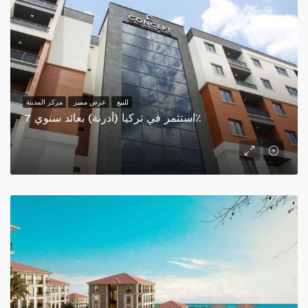
للبيع
عرض مميز
مركز المدينة
استثمر في تركيا (أدرنة) بعائد سنوي 7٪